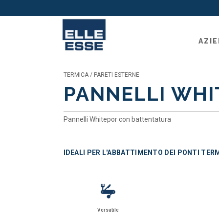
Se cerchi un prodotto, entra nella ricerca più adegua
-
ricerca semplice
AZI
-
ricerca avanzata
, sulla base di dati tecnici
TERMICA / PARETI ESTERNE
PANNELLI WHI
Pannelli Whitepor con battentatura
IDEALI PER L'ABBATTIMENTO DEI PONTI TERM
Versatile