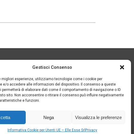
Gestisci Consenso
✉
ISCRIVITI ALLA
le migliori esperienze, utilizziamo tecnologie come i cookie per
NEWSLETTER
 e/o accedere alle informazioni del dispositivo. Il consenso a queste
i permetterà di elaborare dati come il comportamento di navigazione o ID
sto sito. Non acconsentire o ritirare il consenso può influire negativamente
ratteristiche e funzioni.
 Soc. € 1.000.000 i.v.
cetta
Nega
Visualizza le preferenze
Informativa Cookie per Utenti UE – Elle Esse Srl
Privacy
 di Stato di cui all’art. 52 della L. 234/2012 a cui si rinvia e
consultabili qui
.