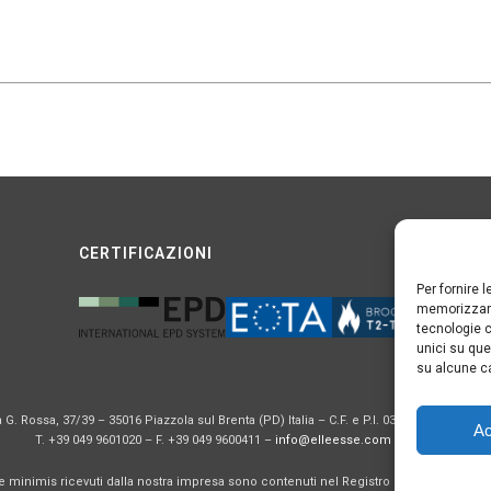
CERTIFICAZIONI
Per fornire 
memorizzare
tecnologie c
unici su que
su alcune ca
a G. Rossa, 37/39 – 35016 Piazzola sul Brenta (PD) Italia – C.F. e P.I. 03572080285 – Cap.
Ac
T. +39 049 9601020 – F. +39 049 9600411 –
info@elleesse.com
–
PRIVACY
de minimis ricevuti dalla nostra impresa sono contenuti nel Registro nazionale degli aiuti